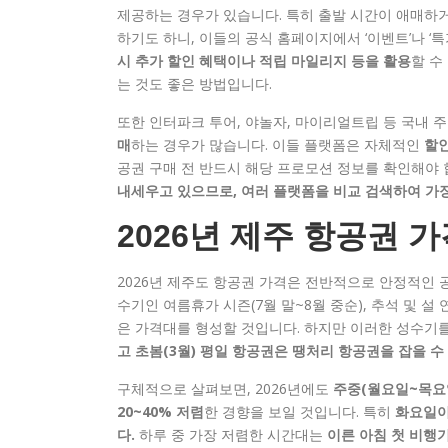
제공하는 경우가 있습니다. 특히 출발 시간이 애매하
하기도 하니, 이들의 공식 홈페이지에서 ‘이벤트’나 ‘
시 추가 할인 혜택이나 적립 마일리지 등을 활용
할 수
는 것도 좋은 방법입니다.
또한 인터파크 투어, 야놀자, 마이리얼트립 등 국내 주
매
하는 경우가 많습니다. 이들 플랫폼은 자체적인
할인
공권 구매 전 반드시 해당 프로모션 정보를 확인해야 
내세우고 있으므로, 여러 플랫폼을 비교 검색하여 가장
2026년 제주 항공권 
2026년 제주도 항공권 가격은 전반적으로 안정적인
수기인 여름휴가 시즌(7월 말~8월 중순), 추석 및 설 
은 가격대를 형성할 것입니다. 하지만 이러한 성수기를
고 초봄(3월) 평일 항공권은 땡처리 항공권을 잡을 수
구체적으로 살펴보면, 2026년에도
주중(월요일~목요
20~40% 저렴
한 경향을 보일 것입니다. 특히
화요일이
다.
하루 중 가장 저렴한 시간대는
이른 아침 첫 비행