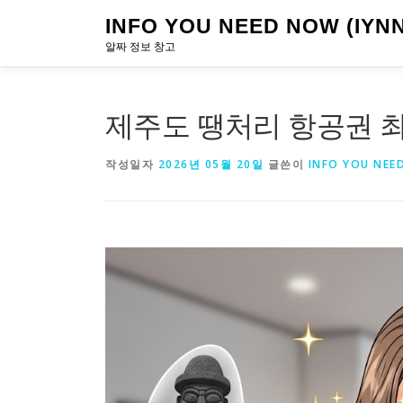
내
INFO YOU NEED NOW (IYNN
용
알짜 정보 창고
으
로
바
로
제주도 땡처리 항공권 
가
기
작성일자
2026년 05월 20일
글쓴이
INFO YOU NEE