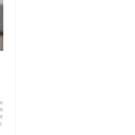
막
하
은
자