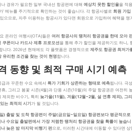
거나 경유가 필요한 일부 국내선 항공편에 대해
예상치 못한 할인율
을 적
특가’ 메뉴를 주기적으로 확인하는 것이 좋습니다. 각 항공사별로
회원 가입
 있으므로, 자주 이용하는 항공사가 있다면 회원으로 가입하여 혜택을 챙
요 온라인 여행사(OTA)들은
여러 항공사의 땡처리 항공권을 한데 모아 
 쿠폰이나 카드사 제휴 프로모션
을 통해 추가 할인을 제공하기도 하니, 
합니다. 2026년 현재에도 각 플랫폼은 경쟁적으로
제주도 항공권 최저가
 유리한 조건을 찾는 것이 현명
합니다.
가격 동향 및 최적 구매 시기 예측
 공급과 꾸준한 수요 속에서
특가 기회가 상존하는 형태로 예측
됩니다. 극
연휴, 그리고 봄꽃 시즌(4월)과 단풍 시즌(10월)의 주말 항공권은 여전히 
 제외한 비수기, 특히
늦가을(11월), 겨울(12월~2월, 설 연휴 제외), 그
 있는 최적의 시기
가 될 것입니다.
일) 출발 및 도착 항공편이 주말(금요일~일요일) 항공편보다 평균적으로
나 수요일 출발편에서 가장 저렴한 땡처리 항공권을 찾을 확률이 높습니
기나 늦은 밤 마지막 비행기 편
으로, 이러한 시간대에 이동할 수 있다면 상