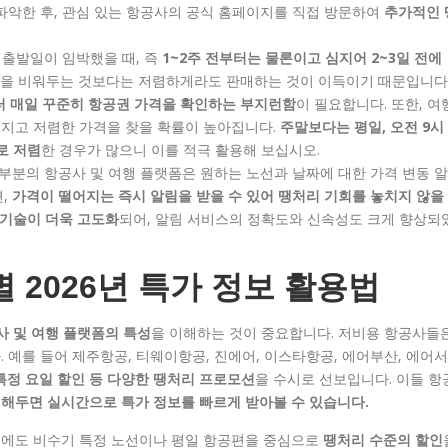
파악한 후, 관심 있는 항공사의 공식 홈페이지를 직접 방문하여
추가적인 
 출발일이 임박했을 때, 즉
1~2주 전부터는 물론이고 심지어 2~3일 전에
석을 비워두는 것보다는 저렴하게라도 판매하는 것이 이득이기 때문입니다
부터 매일 꾸준히 항공권 가격을 확인하는 부지런함
이 필요합니다. 또한, 여
지고 저렴한 가격을 찾을 확률이 높아집니다.
주말보다는 평일, 오전 9시
로 저렴
한 경우가 많으니 이를 적극 활용해 보십시오.
부분의 항공사 및 여행 플랫폼은 원하는 노선과 날짜에 대한 가격 변동 알
면,
가격이 떨어지는 즉시 알림을 받을 수 있어 땡처리 기회를 놓치지 않을
 기술이 더욱 고도화
되어, 알림 서비스의 정확도와 신속성도 크게 향상되
 2026년 특가 정보 활용법
사 및 여행 플랫폼의 특성
을 이해하는 것이 중요합니다. 저비용 항공사들
 예를 들어 제주항공, 티웨이항공, 진에어, 이스타항공, 에어부산, 에어서
 특정 요일 할인 등 다양한 땡처리 프로모션
을 수시로 선보입니다. 이들 항
해두면 실시간으로 특가 정보를 빠르게 받아볼 수 있습니다.
년에도 비수기 특정 노선이나 평일 항공편을 중심으로
땡처리 수준의 할인