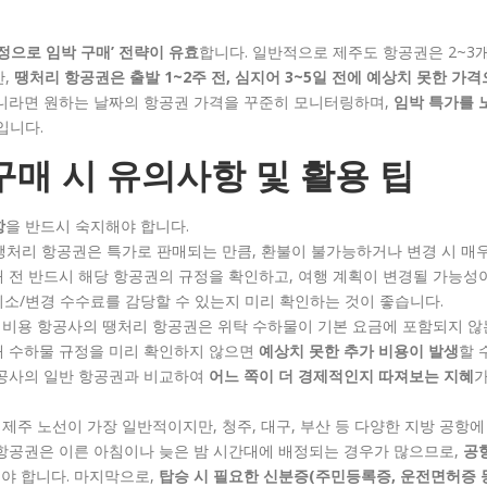
일정으로 임박 구매’ 전략이 유효
합니다. 일반적으로 제주도 항공권은 2~3
만,
땡처리 항공권은 출발 1~2주 전, 심지어 3~5일 전에 예상치 못한 가격
아니라면 원하는 날짜의 항공권 가격을 꾸준히 모니터링하며,
임박 특가를 
입니다.
매 시 유의사항 및 활용 팁
항
을 반드시 숙지해야 합니다.
땡처리 항공권은 특가로 판매되는 만큼, 환불이 불가능하거나 변경 시 매
 전 반드시 해당 항공권의 규정을 확인하고, 여행 계획이 변경될 가능성
소/변경 수수료를 감당할 수 있는지 미리 확인하는 것이 좋습니다.
저비용 항공사의 땡처리 항공권은 위탁 수하물이 기본 요금에 포함되지 않
내 수하물 규정을 미리 확인하지 않으면
예상치 못한 추가 비용이 발생
할 
항공사의 일반 항공권과 비교하여
어느 쪽이 더 경제적인지 따져보는 지혜
 제주 노선이 가장 일반적이지만, 청주, 대구, 부산 등 다양한 지방 공항에
 항공권은 이른 아침이나 늦은 밤 시간대에 배정되는 경우가 많으므로,
공
야 합니다. 마지막으로,
탑승 시 필요한 신분증(주민등록증, 운전면허증 