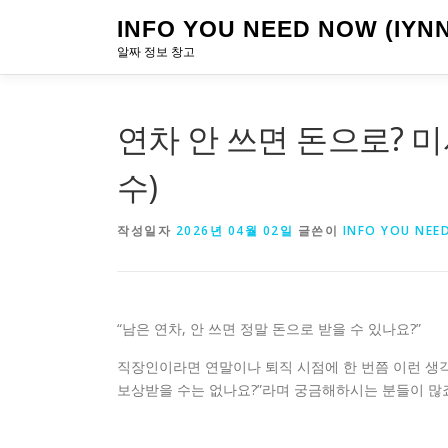
내
INFO YOU NEED NOW (IYNN
용
알짜 정보 창고
으
로
바
로
연차 안 쓰면 돈으로? 미
가
기
수)
작성일자
2026년 04월 02일
글쓴이
INFO YOU NEE
“남은 연차, 안 쓰면 정말 돈으로 받을 수 있나요?”
직장인이라면 연말이나 퇴직 시점에 한 번쯤 이런 생각 
보상받을 수는 없나요?”라며 궁금해하시는 분들이 많죠