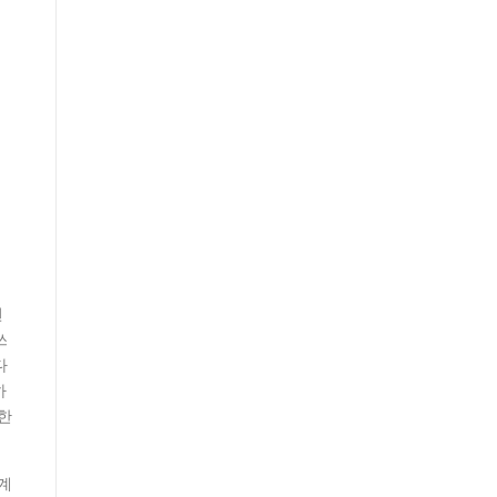
변
쓰
다
하
한
계